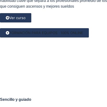
habilidad clave que separa a los profesionales promedio de los
que consiguen ascensos y mejores sueldos
Ver curso
FORMACIÓN PARA EQUIPOS · 100% ONLINE
Forma a tu equipo online,
sin trámites ni papeleo
Adquiere el acceso para tu equipo directamente en Hotmart.
Cada persona recibe sus credenciales al instante y empieza a
formarse a su ritmo desde el primer día.
Sencillo y guiado